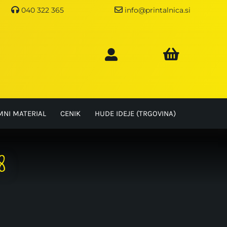
040 322 365
info@printalnica.si
MNI MATERIAL
CENIK
HUDE IDEJE (TRGOVINA)
8