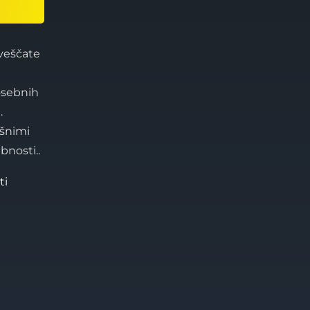
veščate
osebnih
.
šnimi
bnosti..
ti