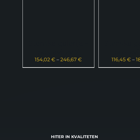
Stenska galerija –
Stenska ga
postavitev 7
postavi
Cenovni
154,02
€
–
246,67
€
116,45
€
–
1
razpon:
od
154,02 €
do
246,67 €
HITER IN KVALITETEN