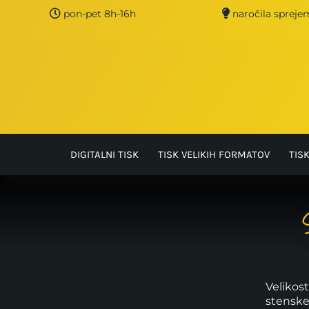
Skip
pon-pet 8h-16h
naročila sprej
to
content
DIGITALNI TISK
TISK VELIKIH FORMATOV
TIS
Velikost
stensk