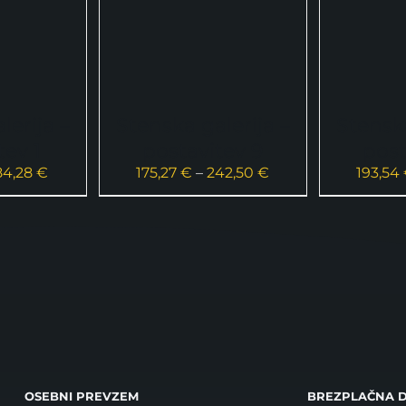
lerija –
Stenska galerija –
Stenska
tev 1
postavitev 9
post
Cenovni
Cenovni
84,28
€
175,27
€
–
242,50
€
193,54
razpon:
razpon:
od
od
116,45 €
175,27 €
do
do
184,28 €
242,50 €
OSEBNI PREVZEM
BREZPLAČNA 