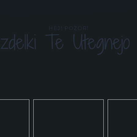
HEJ! POZOR!
Izdelki Te Utegnejo 