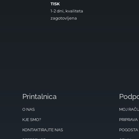
TISK
1-2 dni, kvaliteta
zagotovljena
Printalnica
Podp
O NAS
MOJ RAČ
KJE SMO?
PRIPRAVA
KONTAKTIRAJTE NAS
POGOSTA