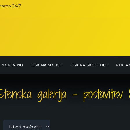
emamo 24/7
K NA PLATNO
TISK NA MAJICE
TISK NA SKODELICE
REKLA
Stenska galerija – postavitev 
e