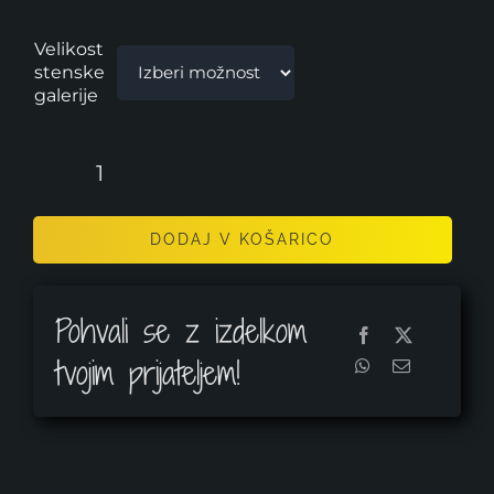
Velikost
Tisk na majice
stenske
galerije
Tisk na skodelice
Stenska
Reklamni material
galerija
DODAJ V KOŠARICO
-
Cenik
postavitev
1
Pohvali se z izdelkom
količina
Hude ideje (trgovina)
tvojim prijateljem!