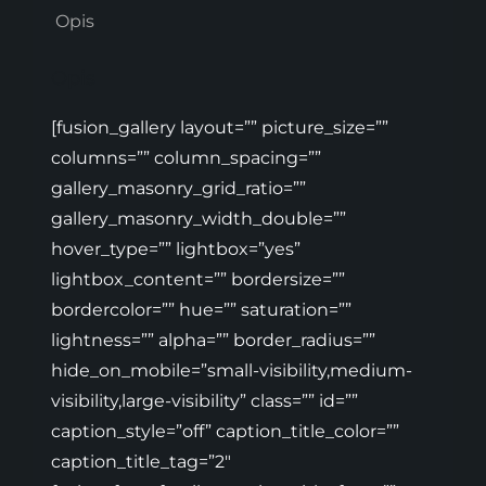
Opis
Opis
[fusion_gallery layout=”” picture_size=””
columns=”” column_spacing=””
gallery_masonry_grid_ratio=””
gallery_masonry_width_double=””
hover_type=”” lightbox=”yes”
lightbox_content=”” bordersize=””
bordercolor=”” hue=”” saturation=””
lightness=”” alpha=”” border_radius=””
hide_on_mobile=”small-visibility,medium-
visibility,large-visibility” class=”” id=””
caption_style=”off” caption_title_color=””
caption_title_tag=”2″