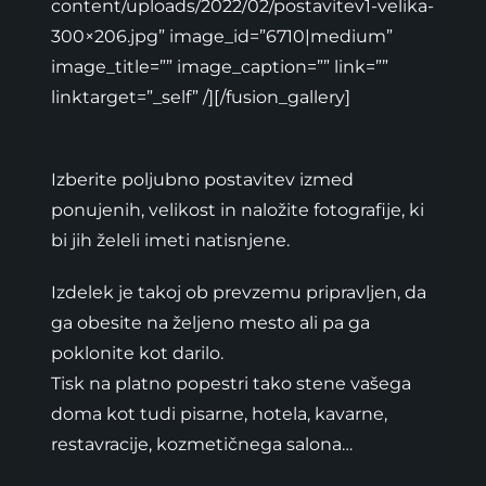
content/uploads/2022/02/postavitev1-velika-
300×206.jpg” image_id=”6710|medium”
image_title=”” image_caption=”” link=””
linktarget=”_self” /][/fusion_gallery]
Izberite poljubno postavitev izmed
ponujenih, velikost in naložite fotografije, ki
bi jih želeli imeti natisnjene.
Izdelek je takoj ob prevzemu pripravljen, da
ga obesite na željeno mesto ali pa ga
poklonite kot darilo.
Tisk na platno popestri tako stene vašega
doma kot tudi pisarne, hotela, kavarne,
restavracije, kozmetičnega salona…