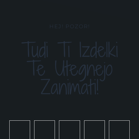
HEJ! POZOR!
Tudi Ti Izdelki
Te Utegnejo
Zanimati!