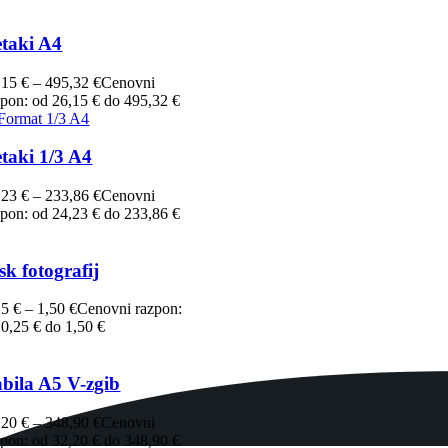
taki A4
,15
€
–
495,32
€
Cenovni
zpon: od 26,15 € do 495,32 €
taki 1/3 A4
,23
€
–
233,86
€
Cenovni
zpon: od 24,23 € do 233,86 €
sk fotografij
25
€
–
1,50
€
Cenovni razpon:
 0,25 € do 1,50 €
bila A5 V-zgib
,20
€
–
348,90
€
Cenovni
zpon: od 32,20 € do 348,90 €