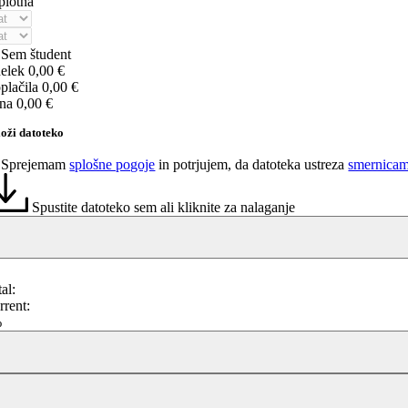
plotna
Sem študent
delek
0,00 €
plačila
0,00 €
na
0,00 €
oži datoteko
Sprejemam
splošne pogoje
in potrjujem, da datoteka ustreza
smernicam 
Spustite datoteko sem ali kliknite za nalaganje
al:
rrent:
%