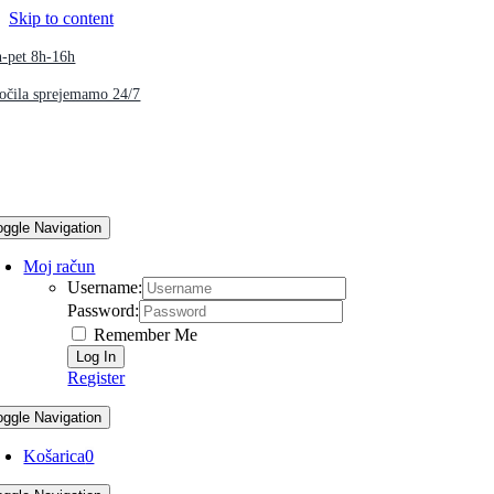
Skip to content
n-pet 8h-16h
očila sprejemamo 24/7
oggle Navigation
Moj račun
Username:
Password:
Remember Me
Register
oggle Navigation
Košarica
0