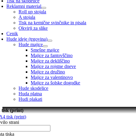
Tisk na skodelice
Reklamni material
Roll up stojala
A stojala
Tisk na kemične svinčnike in pisala
Okvirji za slike
Cenik
Hude ideje (trgovina)
Hude majice
Smešne majice
Majice za fantovščino
Majice za dekliščino
Majice za rojstne dneve
Majice za družino
Majice za valentinovo
Majice za šolske dogodke
Hude skodelice
Huda platna
Hudi plakati
 tisk (print)
vilo strani
ta tiska