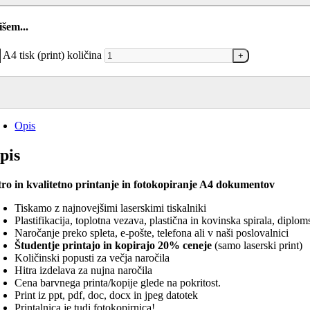
išem...
A4 tisk (print) količina
Opis
pis
tro in kvalitetno printanje in fotokopiranje A4 dokumentov
Tiskamo z najnovejšimi laserskimi tiskalniki
Plastifikacija, toplotna vezava, plastična in kovinska spirala, diplo
Naročanje preko spleta, e-pošte, telefona ali v naši poslovalnici
Študentje printajo in kopirajo 20% ceneje
(samo laserski print)
Količinski popusti za večja naročila
Hitra izdelava za nujna naročila
Cena barvnega printa/kopije glede na pokritost.
Print iz ppt, pdf, doc, docx in jpeg datotek
Printalnica je tudi fotokopirnica!