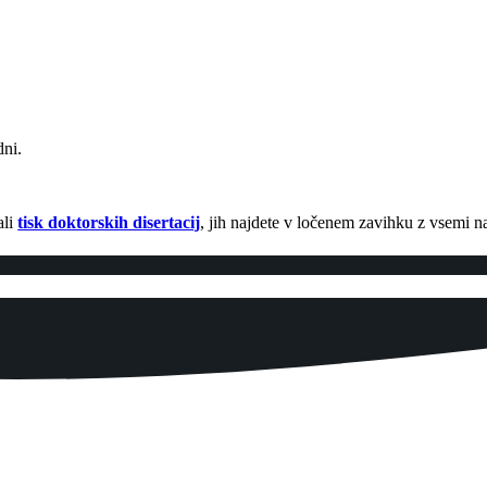
dni.
ali
tisk doktorskih disertacij
, jih najdete v ločenem zavihku z vsemi na