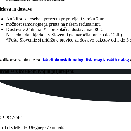
delava in dostava
Artikli so za oseben prevzem pripravljeni v roku 2 ur
možnost samostojnega printa na našem računalniku
Dostava v 24ih urah* – brezplačna dostava nad 80 €
Naslednji dan kjerkoli v Sloveniji (za naročila prejeta do 12-ih).
*Pošta Slovenije si pridržuje pravico za dostavo paketov od 1 do 3 
kolikor se zanimate za
tisk diplomskih nalog
,
tisk magistrskih nalog
hvali se z izdelkom tvojim prijateljem!
J! POZOR!
di Ti Izdelki Te Utegnejo Zanimati!