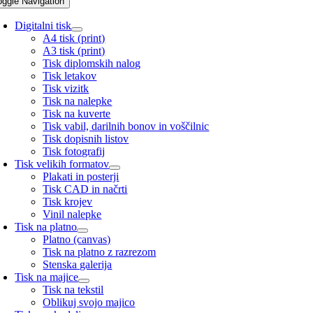
oggle Navigation
Digitalni tisk
A4 tisk (print)
A3 tisk (print)
Tisk diplomskih nalog
Tisk letakov
Tisk vizitk
Tisk na nalepke
Tisk na kuverte
Tisk vabil, darilnih bonov in voščilnic
Tisk dopisnih listov
Tisk fotografij
Tisk velikih formatov
Plakati in posterji
Tisk CAD in načrti
Tisk krojev
Vinil nalepke
Tisk na platno
Platno (canvas)
Tisk na platno z razrezom
Stenska galerija
Tisk na majice
Tisk na tekstil
Oblikuj svojo majico